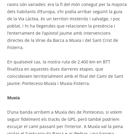
raons són variades: era la fi del món conegut per la majoria
dels habitants d’Europa, s’hi podia arribar seguint la guia
de la Via Làctea, és un territori misteriós i salvatge, i poc
poblat, i hi ha llegendes que relacionen la presència i
l’enterrament de l’apòstol Jaume amb intervencions
directes de la Virxe da Barca a Muxía i del Sant Crist de
Fisterra.
En qualsevol cas, la nostra ruta de 2.400 km en BTT
finalitza en aquestes dues darreres etapes, que
coincideixen territorialment amb el final del Camí de Sant
Jaume: Ponteceso-Muxía i Muxía-Fisterra.
Muxía
D’una banda arribem a Muxía des de Ponteceso, si volem
seguir fidelment els tracks de GPS, però també podríem
escuçar el camí passant per l’interior. A Muxía val la pena
visitar el Santuario da Barca e as Pedras, una barreja