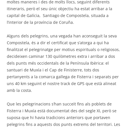
moltes maneres i des de molts llocs, seguint diferents
itineraris, però el seu únic objectiu ha estat arribar a la
capital de Galícia, Santiago de Compostela, situada a
l’interior de la província de Coruña.
Alguns dels pelegrins, una vegada han aconseguit la seva
Compostela, és a dir el certificat que s’atorga a qui ha
finalitzat el pelegrinatge per motius espirituals o religiosos,
decideixen caminar 130 quilòmetres extra i arribar a dos
dels punts més occidentals de la Península Ibèrica: el
santuari de Muxía i el Cap de Finisterre, tots dos
pertanyents a la comarca gallega de Fisterra i separats per
uns 40 km seguint el nostre track de GPS que està alineat
amb la costa.
Que les pelegrinacions s’han succeït fins als poblets de
Fisterra i Muxía està documentat des del segle XI, però se
suposa que hi havia tradicions anteriors que portaven
pelegrins fins a aquests dos punts extrems del territori. Les