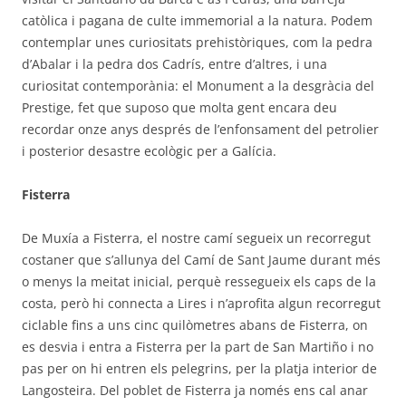
catòlica i pagana de culte immemorial a la natura. Podem
contemplar unes curiositats prehistòriques, com la pedra
d’Abalar i la pedra dos Cadrís, entre d’altres, i una
curiositat contemporània: el Monument a la desgràcia del
Prestige, fet que suposo que molta gent encara deu
recordar onze anys després de l’enfonsament del petrolier
i posterior desastre ecològic per a Galícia.
Fisterra
De Muxía a Fisterra, el nostre camí segueix un recorregut
costaner que s’allunya del Camí de Sant Jaume durant més
o menys la meitat inicial, perquè ressegueix els caps de la
costa, però hi connecta a Lires i n’aprofita algun recorregut
ciclable fins a uns cinc quilòmetres abans de Fisterra, on
es desvia i entra a Fisterra per la part de San Martiño i no
pas per on hi entren els pelegrins, per la platja interior de
Langosteira. Del poblet de Fisterra ja només ens cal anar