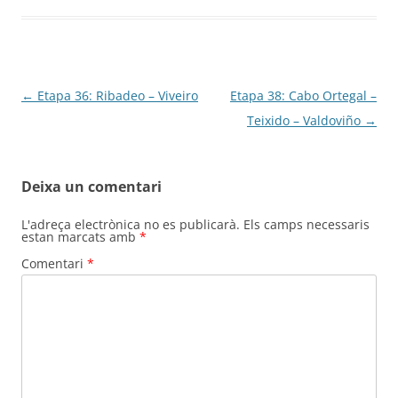
Navegació
←
Etapa 36: Ribadeo – Viveiro
Etapa 38: Cabo Ortegal –
per
Teixido – Valdoviño
→
les
entrades
Deixa un comentari
L'adreça electrònica no es publicarà.
Els camps necessaris
estan marcats amb
*
Comentari
*