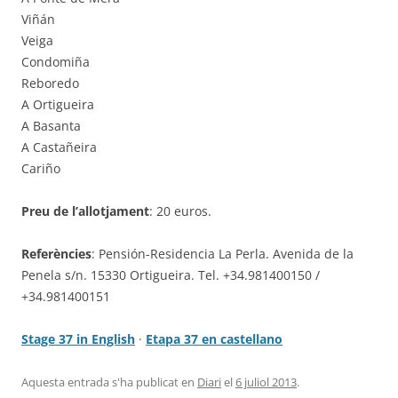
Viñán
Veiga
Condomiña
Reboredo
A Ortigueira
A Basanta
A Castañeira
Cariño
Preu de l’allotjament
: 20 euros.
Referències
: Pensión-Residencia La Perla. Avenida de la
Penela s/n. 15330 Ortigueira. Tel. +34.981400150 /
+34.981400151
Stage 37 in English
·
Etapa 37 en castellano
Aquesta entrada s'ha publicat en
Diari
el
6 juliol 2013
.