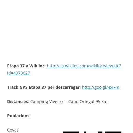
Etapa 37 a Wikiloc
:
http://ca.wikiloc.com/wikiloc/view.do?
id=4973627
Track GPS Etapa 37 per descarregar
:
http://goo.gl/4xIFIK
Distàncies
: Càmping Viveiro – Cabo Ortegal 95 km.
Poblacions
:
Covas