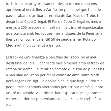
turístics, que progressivament desapareixen quan ens
apropem al nord, fins a Cariño, un poble pel que hem de
passar abans d’arribar a l’ermita de San Xiao de Trebo i
després al Cabo Ortegal. El Far de Cabo Ortegal és més o
menys a 200 m sobre el nivell del mar, indret espectacular
que compta amb les roques més antigues de la Península
Ibèrica i on comença el GR 50 de senderisme “Rota do
Medievo”, molt conegut a Galícia.
El track de GPS finalitza a San Xiao de Trebo, no al meu
destí final del dia, i connecta més o menys amb el track de
l’etapa de demà. Cal tenir en compte que s’ha de pujar fins
a San Xiao de Trebo per fer la connexió amb l’altre track,
però segons on sigui la població en la que hagueu dormit
podeu trobar camins alternatius per arribar demà a Santo
André de Teixido. A Cariño m’han explicat que segurament
es permet dormir pels voltants de San Xiao de Trebo fent
vivac.