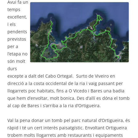
Avui fa un
temps
excel·lent,
i els
pendents
previstos
per a
l’etapa no
són molt
durs
excepte a dalt del Cabo Ortegal. Surto de Viveiro en
direcció a la costa occidental de la ria i vaig passant per
llogarrets poc habitats, fins a O Vicedo i Bares una badia
que hem d’envoltar, molt bonica. Des d’allí es dóna el tomb
al cap de Bares i s’arriba a la ria d’Ortigueira.
Val la pena donar un tomb pel parc natural d’Ortigueira, és
ràpid i té un cert interès paisatgístic. Envoltant Ortigueira
trobem molts llogarrets amb restaurants i equipaments