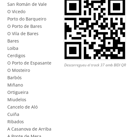
San Román de Vale
O Vicedo
Porto do Barqueiro
O Porto de Bares
O Vila de Bares
Bares
Loiba
Cerdigos
O Porto de Espasante
Descarregueu el track 37 amb BIDI QR
O Mosteiro
Barbós
Miñano
Ortigueira
Miudelos
Cancelo de Aló
Cuiña
Ribados
A Casanova de Arriba
A Ponte de Mera