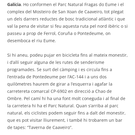
Galícia
. Ho conformen el Parc Natural Fragas do Eume i el
complex del Mosteiro de San Xoan de Caaveiro, tot plegat
un dels darrers reductes de bosc tradicional atlàntic i que
val la pena de visitar si feu aquesta ruta pel nord ibèric o si
passeu a prop de Ferrol, Coruña o Pontedeume, on
desemboca el riu Eume.
Si hi aneu, podeu pujar en bicicleta fins al mateix monestir,
i d’allí seguir alguna de les rutes de senderisme
programades. Se surt del càmping i es circula fins a
l’entrada de Pontedeume per l’AC-144 i a uns dos
quilòmetres haurem de girar a l’esquerra i agafar la
carretereta comarcal CP-6902 en direcció a Chao de
Ombre. Pel camí hi ha una font molt coneguda i al final de
la carretera hi ha el Parc Natural. Quan s’arriba al parc
natural, els ciclistes podem seguir fins a dalt del monestir,
que es pot visitar lliurement, i també hi trobarem un bar
de tapes: “Taverna de Caaveiro”.