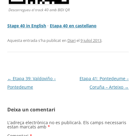
Descarregueu el track 40 amb BIDI QR
Stage 40 in English
·
Etapa 40 en castellano
Aquesta entrada s'ha publicat en
Diari
el
9 juliol 2013
.
Navegació
←
Etapa 39: Valdoviño –
Etapa 41: Pontedeume –
per
Pontedeume
Coruña – Arteixo
→
les
entrades
Deixa un comentari
L'adreça electrònica no es publicarà.
Els camps necessaris
estan marcats amb
*
Comentari
*