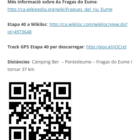
Més informació sobre As Fragas do Eume
:
http://ca.wikipedia.org/wiki/Fragues_del_riu_Eume
Etapa 40 a Wikiloc
:
http://ca.wikiloc.com/wikiloc/view.do?
id=4973648
Track GPS Etapa 40 per descarregar
:
http://goo.gl/iOCrel
Distàncies
: Càmping Ber – Pontedeume – Fragas do Eume i
tornar 37 km