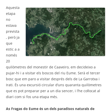
Aquesta
etapa
no
estava
prevista
, però ja
que
estic a a
només
20
quilòmetres del monestir de Caaveiro, em decideixo a
pujar-hi i a visitar els boscos del riu Eume. Serà el tercer
bosc que em paro a visitar després dels de La Garrotxa i
Irati. És una excursió circular d’uns quaranta quilòmetres
que es pot preparar per a un dia sencer, i l’he col·locat al
diari com si fos una etapa més.
As Fragas do Eume és un dels paradisos naturals de