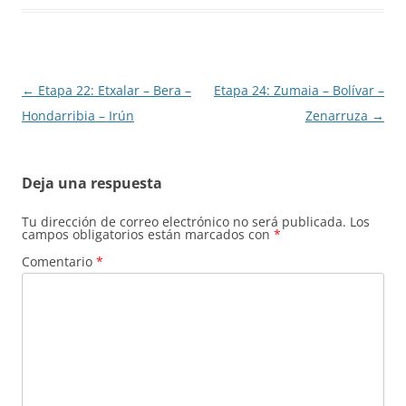
Navegación
←
Etapa 22: Etxalar – Bera –
Etapa 24: Zumaia – Bolívar –
de
Hondarribia – Irún
Zenarruza
→
entradas
Deja una respuesta
Tu dirección de correo electrónico no será publicada.
Los
campos obligatorios están marcados con
*
Comentario
*