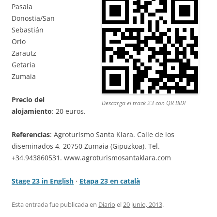
Pasaia
Donostia/San
Sebastián
Orio
Zarautz
Getaria
Zumaia
Precio del
Descarga el track 23 con QR BIDI
alojamiento
: 20 euros.
Referencias
: Agroturismo Santa Klara. Calle de los
diseminados 4, 20750 Zumaia (Gipuzkoa). Tel.
+34.943860531. www.agroturismosantaklara.com
Stage 23 in English
·
Etapa 23 en català
Esta entrada fue publicada en
Diario
el
20 junio, 2013
.