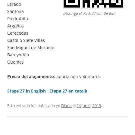
Laredo
Santoña
Descarga el track 27 con QR BIDI
Piedrahita
Argoños
Cerecedas
Castillo Siete Villas
San Miguel de Meruelo
Bareyo-Ajo
Güemes
Precio del alojamiento
: aportación voluntaria.
Stage 27 in English
·
Etapa 27 en català
Esta entrada fue publicada en
Diario
el
24 junio, 2013
.