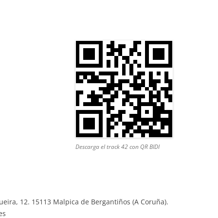
Descarga el track 42 con QR BIDI
gueira, 12. 15113 Malpica de Bergantiños (A Coruña).
es