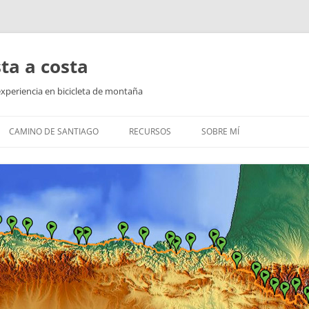
ta a costa
experiencia en bicicleta de montaña
CAMINO DE SANTIAGO
RECURSOS
SOBRE MÍ
LÁN
EL CAMINO EN LOS PIRINEOS
ONÉS
CAMINO DEL NORTE
RRO
CAMINO DEL MAR
CAMINO INGLÉS
FINISTERRE Y MUXÍA