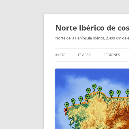
Saltar
al
contenido
Norte Ibérico de cos
Norte de la Península Ibérica, 2.400 km de 
INICIO
ETAPAS
REGIONES
PIRINEO CATA
PIRINEO ARAG
PIRINEO NAVA
EL PAÍS VASCO
CANTABRIA
ASTURIAS