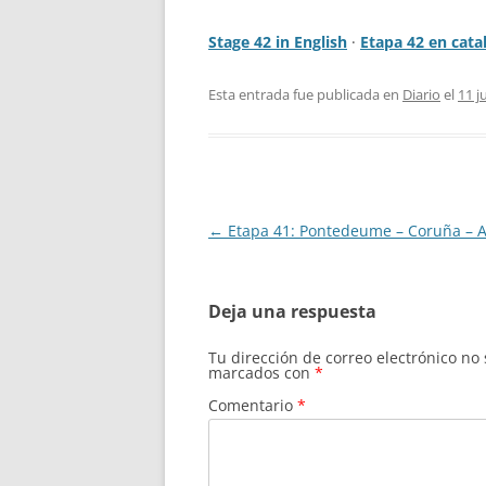
Stage 42 in English
·
Etapa 42 en cata
Esta entrada fue publicada en
Diario
el
11 j
Navegación
←
Etapa 41: Pontedeume – Coruña – A
de
entradas
Deja una respuesta
Tu dirección de correo electrónico no
marcados con
*
Comentario
*