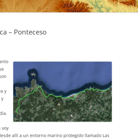
ica – Ponteceso
anto
ya
 son
ya y
 y
día.
s voy
desde allí a un entorno marino protegido llamado Las