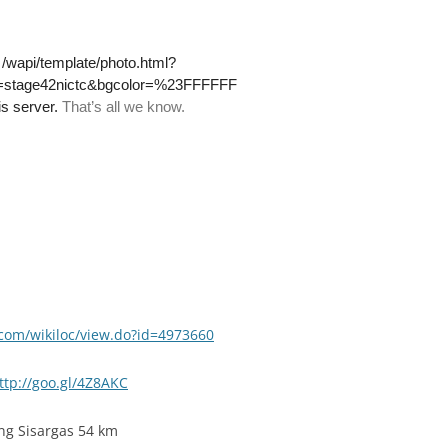
c.com/wikiloc/view.do?id=4973660
ttp://goo.gl/4Z8AKC
ng Sisargas 54 km