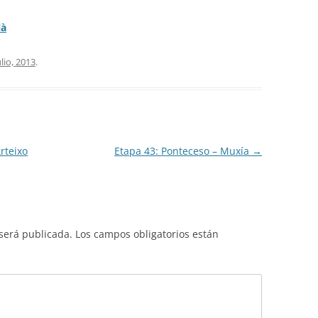
là
ulio, 2013
.
rteixo
Etapa 43: Ponteceso – Muxía
→
 será publicada.
Los campos obligatorios están